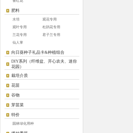
番红花
肥料
水培
观花专用
观叶专用
杜鹃花专用
兰花专用
君子兰专用
仙人掌
向日葵种子礼品卡&种植组合
DIY系列（纤维盆、开心农夫、迷你
花园）
栽培介质
花苗
谷物
芽苗菜
特价
园林绿化用种