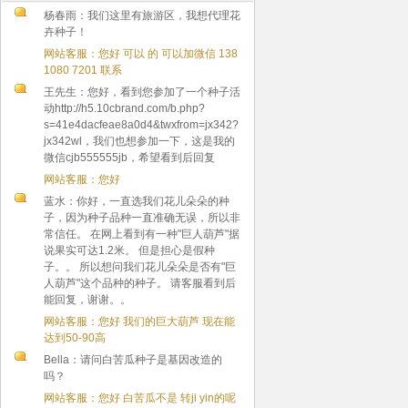
杨春雨：我们这里有旅游区，我想代理花
卉种子！
网站客服：您好 可以 的 可以加微信 138
1080 7201 联系
王先生：您好，看到您参加了一个种子活
动http://h5.10cbrand.com/b.php?
s=41e4dacfeae8a0d4&twxfrom=jx342?
jx342wl，我们也想参加一下，这是我的
微信cjb555555jb，希望看到后回复
网站客服：您好
蓝水：你好，一直选我们花儿朵朵的种
子，因为种子品种一直准确无误，所以非
常信任。 在网上看到有一种"巨人葫芦"据
说果实可达1.2米。 但是担心是假种
子。。 所以想问我们花儿朵朵是否有"巨
人葫芦"这个品种的种子。 请客服看到后
能回复，谢谢。。
网站客服：您好 我们的巨大葫芦 现在能
达到50-90高
Bella：请问白苦瓜种子是基因改造的
吗？
网站客服：您好 白苦瓜不是 转ji yin的呢