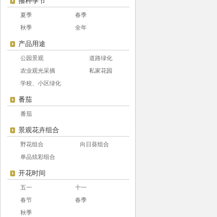
播种季节
夏季
春季
秋季
全年
产品用途
公园景观
道路绿化
农业观光采摘
私家花园
学校、小区绿化
番茄
番茄
景观花卉组合
野花组合
向日葵组合
单品炫彩组合
开花时间
五一
十一
春节
春季
秋季