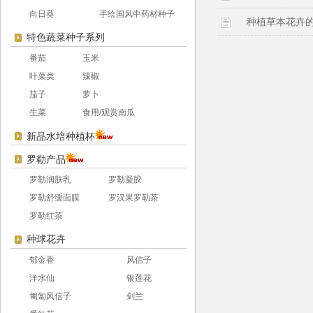
向日葵
手绘国风中药材种子
种植草本花卉
特色蔬菜种子系列
番茄
玉米
叶菜类
辣椒
茄子
萝卜
生菜
食用/观赏南瓜
新品水培种植杯
罗勒产品
罗勒润肤乳
罗勒凝胶
罗勒舒缓面膜
罗汉果罗勒茶
罗勒红茶
种球花卉
郁金香
风信子
洋水仙
银莲花
匍匐风信子
剑兰