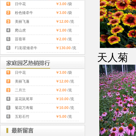
日中花
￥3.00
/袋
粉色矮牵牛
￥3.00
/袋
美丽飞蓬
￥12.00
/克
爬山虎
￥1.00
/克
苜蓿草
￥2.00
/克
F1彩星矮牵牛
￥130.00
/克
天
日中花
￥3.00
/袋
美丽飞蓬
￥12.00
/克
二月兰
￥2.00
/克
蓝花鼠尾草
￥10.00
/克
菊花万寿菊
￥10.00
/克
五彩石竹
￥5.00
/克