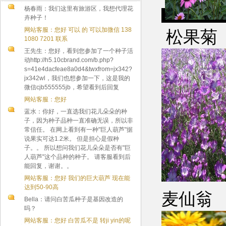
杨春雨：我们这里有旅游区，我想代理花
卉种子！
网站客服：您好 可以 的 可以加微信 138
松
1080 7201 联系
王先生：您好，看到您参加了一个种子活
动http://h5.10cbrand.com/b.php?
s=41e4dacfeae8a0d4&twxfrom=jx342?
jx342wl，我们也想参加一下，这是我的
微信cjb555555jb，希望看到后回复
网站客服：您好
蓝水：你好，一直选我们花儿朵朵的种
子，因为种子品种一直准确无误，所以非
常信任。 在网上看到有一种"巨人葫芦"据
说果实可达1.2米。 但是担心是假种
子。。 所以想问我们花儿朵朵是否有"巨
人葫芦"这个品种的种子。 请客服看到后
能回复，谢谢。。
网站客服：您好 我们的巨大葫芦 现在能
达到50-90高
麦
Bella：请问白苦瓜种子是基因改造的
吗？
网站客服：您好 白苦瓜不是 转ji yin的呢