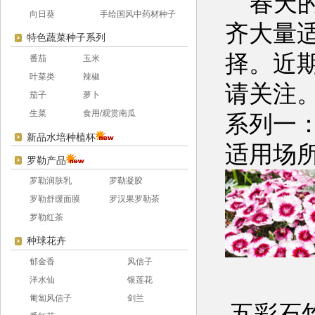
春天
向日葵
手绘国风中药材种子
齐大量
特色蔬菜种子系列
择。近
番茄
玉米
叶菜类
辣椒
请关注
茄子
萝卜
生菜
食用/观赏南瓜
系列一
新品水培种植杯
适用场
罗勒产品
罗勒润肤乳
罗勒凝胶
罗勒舒缓面膜
罗汉果罗勒茶
罗勒红茶
种球花卉
郁金香
风信子
洋水仙
银莲花
匍匐风信子
剑兰
五