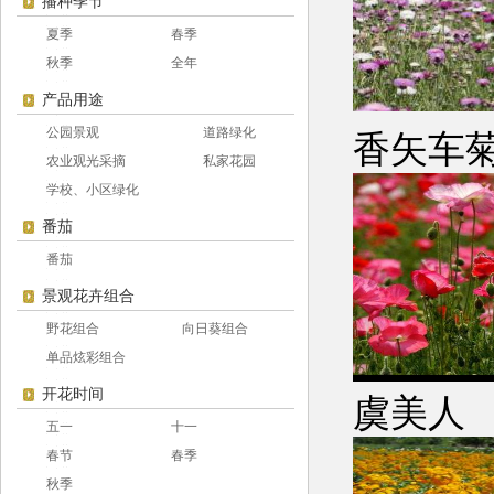
播种季节
夏季
春季
秋季
全年
产品用途
公园景观
道路绿化
香
农业观光采摘
私家花园
学校、小区绿化
番茄
番茄
景观花卉组合
野花组合
向日葵组合
单品炫彩组合
开花时间
虞
五一
十一
春节
春季
秋季