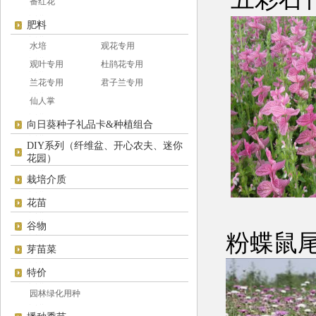
番红花
肥料
水培
观花专用
观叶专用
杜鹃花专用
兰花专用
君子兰专用
仙人掌
向日葵种子礼品卡&种植组合
DIY系列（纤维盆、开心农夫、迷你
花园）
栽培介质
花苗
谷物
粉
芽苗菜
特价
园林绿化用种