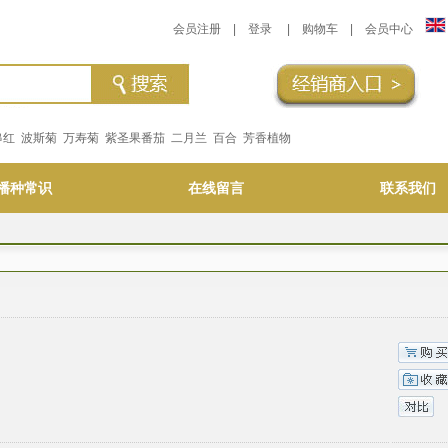
会员注册
|
登录
|
购物车
|
会员中心
串红
波斯菊
万寿菊
紫圣果番茄
二月兰
百合
芳香植物
播种常识
在线留言
联系我们