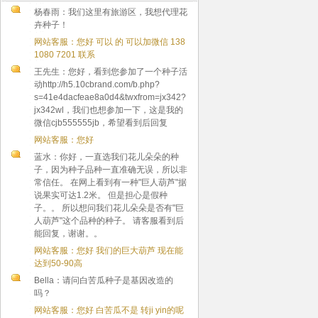
杨春雨：我们这里有旅游区，我想代理花
卉种子！
网站客服：您好 可以 的 可以加微信 138
1080 7201 联系
王先生：您好，看到您参加了一个种子活
动http://h5.10cbrand.com/b.php?
s=41e4dacfeae8a0d4&twxfrom=jx342?
jx342wl，我们也想参加一下，这是我的
微信cjb555555jb，希望看到后回复
网站客服：您好
蓝水：你好，一直选我们花儿朵朵的种
子，因为种子品种一直准确无误，所以非
常信任。 在网上看到有一种"巨人葫芦"据
说果实可达1.2米。 但是担心是假种
子。。 所以想问我们花儿朵朵是否有"巨
人葫芦"这个品种的种子。 请客服看到后
能回复，谢谢。。
网站客服：您好 我们的巨大葫芦 现在能
达到50-90高
Bella：请问白苦瓜种子是基因改造的
吗？
网站客服：您好 白苦瓜不是 转ji yin的呢