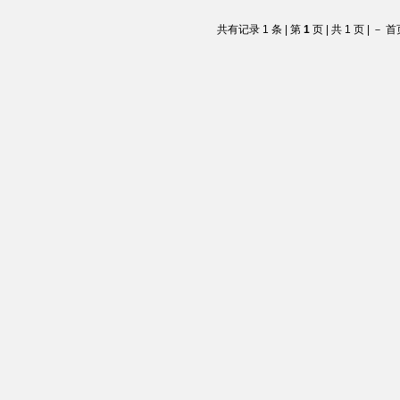
共有记录 1 条 | 第
1
页 | 共 1 页 | －
首