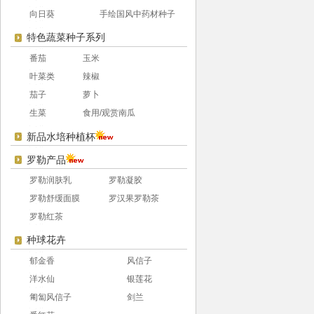
向日葵
手绘国风中药材种子
特色蔬菜种子系列
番茄
玉米
叶菜类
辣椒
茄子
萝卜
生菜
食用/观赏南瓜
新品水培种植杯
罗勒产品
罗勒润肤乳
罗勒凝胶
罗勒舒缓面膜
罗汉果罗勒茶
罗勒红茶
种球花卉
郁金香
风信子
洋水仙
银莲花
匍匐风信子
剑兰