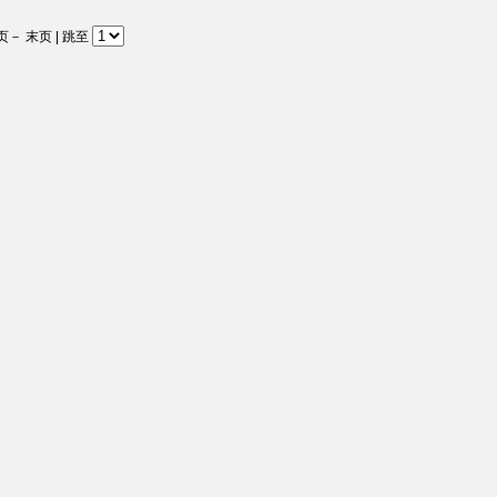
页
－
末页
| 跳至