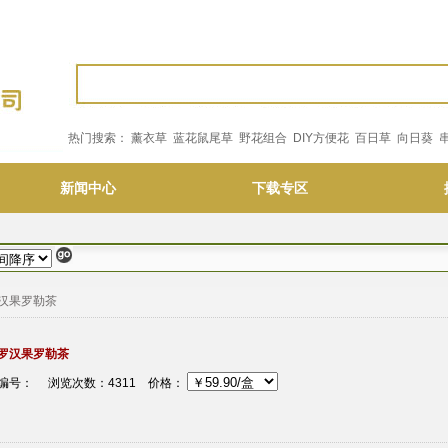
热门搜索：
薰衣草
蓝花鼠尾草
野花组合
DIY方便花
百日草
向日葵
新闻中心
下载专区
汉果罗勒茶
罗汉果罗勒茶
编号： 浏览次数：4311
价格：