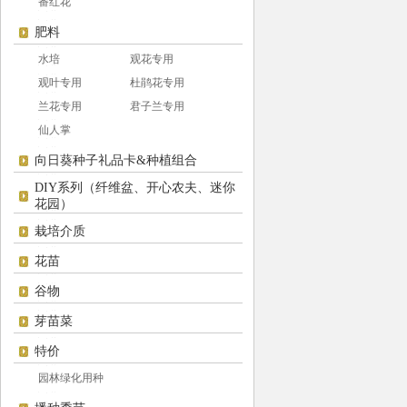
番红花
肥料
水培
观花专用
观叶专用
杜鹃花专用
兰花专用
君子兰专用
仙人掌
向日葵种子礼品卡&种植组合
DIY系列（纤维盆、开心农夫、迷你
花园）
栽培介质
花苗
谷物
芽苗菜
特价
园林绿化用种