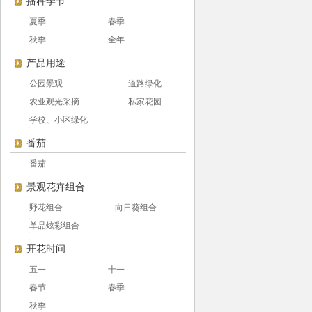
播种季节
夏季
春季
秋季
全年
产品用途
公园景观
道路绿化
农业观光采摘
私家花园
学校、小区绿化
番茄
番茄
景观花卉组合
野花组合
向日葵组合
单品炫彩组合
开花时间
五一
十一
春节
春季
秋季