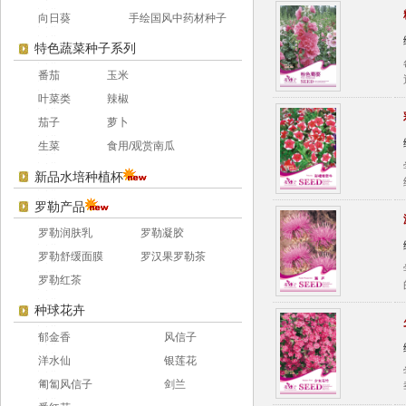
向日葵
手绘国风中药材种子
特色蔬菜种子系列
番茄
玉米
叶菜类
辣椒
茄子
萝卜
生菜
食用/观赏南瓜
新品水培种植杯
罗勒产品
罗勒润肤乳
罗勒凝胶
罗勒舒缓面膜
罗汉果罗勒茶
罗勒红茶
种球花卉
郁金香
风信子
洋水仙
银莲花
匍匐风信子
剑兰