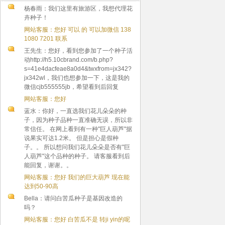
杨春雨：我们这里有旅游区，我想代理花
卉种子！
网站客服：您好 可以 的 可以加微信 138
1080 7201 联系
王先生：您好，看到您参加了一个种子活
动http://h5.10cbrand.com/b.php?
s=41e4dacfeae8a0d4&twxfrom=jx342?
jx342wl，我们也想参加一下，这是我的
微信cjb555555jb，希望看到后回复
网站客服：您好
蓝水：你好，一直选我们花儿朵朵的种
子，因为种子品种一直准确无误，所以非
常信任。 在网上看到有一种"巨人葫芦"据
说果实可达1.2米。 但是担心是假种
子。。 所以想问我们花儿朵朵是否有"巨
人葫芦"这个品种的种子。 请客服看到后
能回复，谢谢。。
网站客服：您好 我们的巨大葫芦 现在能
达到50-90高
Bella：请问白苦瓜种子是基因改造的
吗？
网站客服：您好 白苦瓜不是 转ji yin的呢