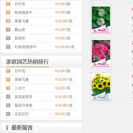
日中花
￥3.00
/袋
粉色矮牵牛
￥3.00
/袋
美丽飞蓬
￥12.00
/克
爬山虎
￥1.00
/克
苜蓿草
￥2.00
/克
F1彩星矮牵牛
￥130.00
/克
日中花
￥3.00
/袋
美丽飞蓬
￥12.00
/克
二月兰
￥2.00
/克
蓝花鼠尾草
￥10.00
/克
菊花万寿菊
￥10.00
/克
五彩石竹
￥5.00
/克