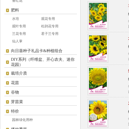
番红花
肥料
水培
观花专用
观叶专用
杜鹃花专用
兰花专用
君子兰专用
仙人掌
向日葵种子礼品卡&种植组合
DIY系列（纤维盆、开心农夫、迷你
花园）
栽培介质
花苗
谷物
芽苗菜
特价
园林绿化用种