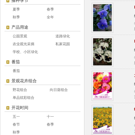
播种季节
夏季
春季
秋季
全年
产品用途
公园景观
道路绿化
农业观光采摘
私家花园
学校、小区绿化
番茄
番茄
景观花卉组合
野花组合
向日葵组合
单品炫彩组合
开花时间
五一
十一
春节
春季
秋季