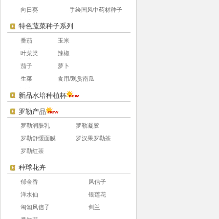
向日葵
手绘国风中药材种子
特色蔬菜种子系列
番茄
玉米
叶菜类
辣椒
茄子
萝卜
生菜
食用/观赏南瓜
新品水培种植杯
罗勒产品
罗勒润肤乳
罗勒凝胶
罗勒舒缓面膜
罗汉果罗勒茶
罗勒红茶
种球花卉
郁金香
风信子
洋水仙
银莲花
匍匐风信子
剑兰