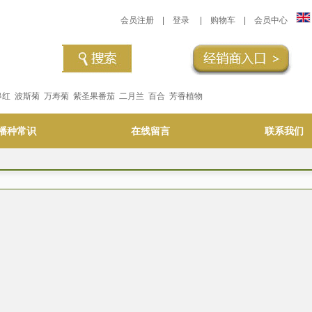
会员注册
|
登录
|
购物车
|
会员中心
串红
波斯菊
万寿菊
紫圣果番茄
二月兰
百合
芳香植物
播种常识
在线留言
联系我们