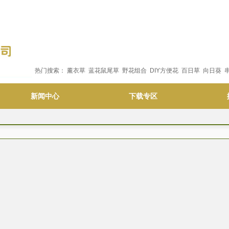
热门搜索：
薰衣草
蓝花鼠尾草
野花组合
DIY方便花
百日草
向日葵
新闻中心
下载专区