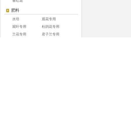
番红花
肥料
水培
观花专用
观叶专用
杜鹃花专用
兰花专用
君子兰专用
仙人掌
向日葵种子礼品卡&种植组合
DIY系列（纤维盆、开心农夫、迷你
花园）
栽培介质
花苗
谷物
芽苗菜
特价
园林绿化用种