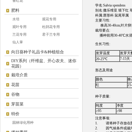
番红花
学名:Salvia spendens
肥料
别名:撒乐维亚 墙下红 
科属:唇形科 鼠尾草属
水培
观花专用
主要习性:
株高30-40cm,叶片
观叶专用
杜鹃花专用
栽培要点:
兰花专用
君子兰专用
播种前用30-40℃水
仙人掌
生长习性:
向日葵种子礼品卡&种植组合
发芽温度
发芽天
7-15天
20-25℃
DIY系列（纤维盆、开心农夫、迷你
花园）
形态及用途
栽培介质
颜色
株
花苗
红
25
谷物
种子质量:
芽苗菜
纯度
净度
≥95
≥98
特价
注意事项:
园林绿化用种
1. 请将种子存放在阴
2. 因气候条件或栽