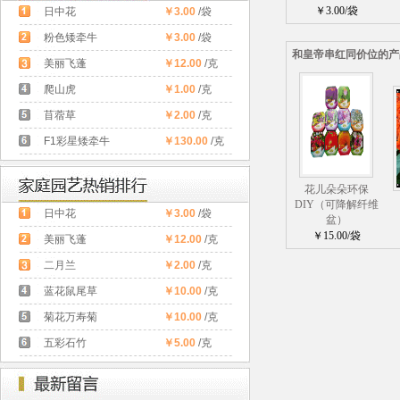
￥3.00/袋
日中花
￥3.00
/袋
粉色矮牵牛
￥3.00
/袋
和皇帝串红同价位的产
美丽飞蓬
￥12.00
/克
爬山虎
￥1.00
/克
苜蓿草
￥2.00
/克
F1彩星矮牵牛
￥130.00
/克
花儿朵朵环保
DIY（可降解纤维
日中花
￥3.00
/袋
盆）
￥15.00/袋
美丽飞蓬
￥12.00
/克
二月兰
￥2.00
/克
蓝花鼠尾草
￥10.00
/克
菊花万寿菊
￥10.00
/克
五彩石竹
￥5.00
/克