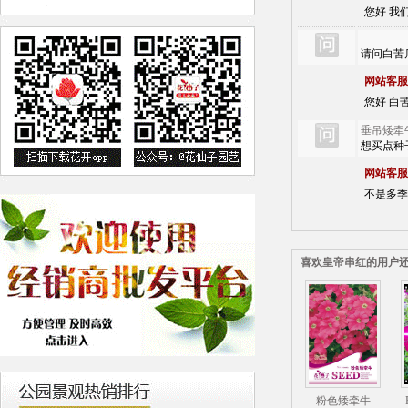
您好 我
请问白苦
网站客服
您好 白苦
垂吊矮牵
想买点种
网站客服
不是多季
喜欢皇帝串红的用户
粉色矮牵牛