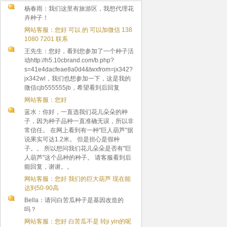
杨春雨：我们这里有旅游区，我想代理花
卉种子！
网站客服：您好 可以 的 可以加微信 138
1080 7201 联系
王先生：您好，看到您参加了一个种子活
动http://h5.10cbrand.com/b.php?
s=41e4dacfeae8a0d4&twxfrom=jx342?
jx342wl，我们也想参加一下，这是我的
微信cjb555555jb，希望看到后回复
网站客服：您好
蓝水：你好，一直选我们花儿朵朵的种
子，因为种子品种一直准确无误，所以非
常信任。 在网上看到有一种"巨人葫芦"据
说果实可达1.2米。 但是担心是假种
子。。 所以想问我们花儿朵朵是否有"巨
人葫芦"这个品种的种子。 请客服看到后
能回复，谢谢。。
网站客服：您好 我们的巨大葫芦 现在能
达到50-90高
Bella：请问白苦瓜种子是基因改造的
吗？
网站客服：您好 白苦瓜不是 转ji yin的呢