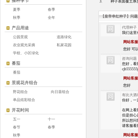
播种季节
3. 种子表面覆土厚度
夏季
春季
【皇帝串红种子】问题
秋季
全年
代理种子
产品用途
我们这里
公园景观
道路绿化
网站客服
农业观光采摘
私家花园
您好 可以 
学校、小区绿化
咨询问题
番茄
您好，看到您
cjb555
番茄
网站客服
景观花卉组合
您好
野花组合
向日葵组合
有比大酒
单品炫彩组合
你好，一
开花时间
在网上看
但是担心
五一
十一
所以想问
请客服看
春节
春季
网站客服
秋季