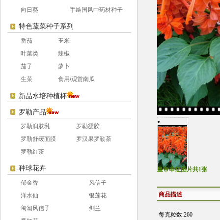
向日葵
手绘国风中药材种子
特色蔬菜种子系列
番茄
玉米
叶菜类
辣椒
茄子
萝卜
生菜
食用/观赏南瓜
新品水培种植杯
罗勒产品
罗勒润肤乳
罗勒凝胶
罗勒舒缓面膜
罗汉果罗勒茶
罗勒红茶
种球花卉
皇帝串红图片共1张
郁金香
风信子
商品描述
洋水仙
银莲花
匍匐风信子
剑兰
每克粒数:260