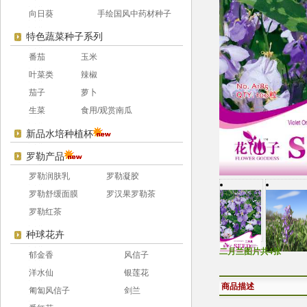
向日葵
手绘国风中药材种子
特色蔬菜种子系列
番茄
玉米
叶菜类
辣椒
茄子
萝卜
生菜
食用/观赏南瓜
新品水培种植杯
罗勒产品
罗勒润肤乳
罗勒凝胶
罗勒舒缓面膜
罗汉果罗勒茶
罗勒红茶
种球花卉
二月兰图片共4张
郁金香
风信子
洋水仙
银莲花
商品描述
匍匐风信子
剑兰