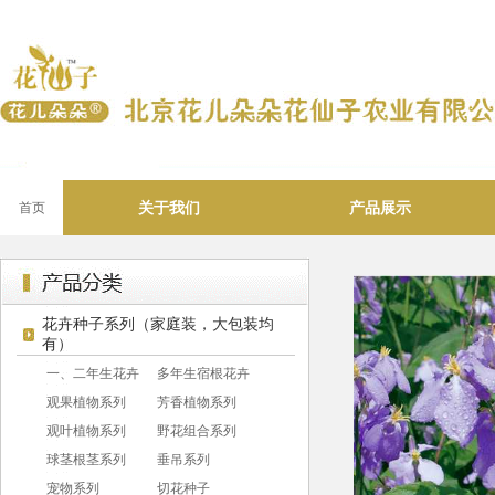
关于我们
产品展示
首页
花卉种子系列（家庭装，大包装均
有）
一、二年生花卉
多年生宿根花卉
观果植物系列
芳香植物系列
观叶植物系列
野花组合系列
球茎根茎系列
垂吊系列
宠物系列
切花种子