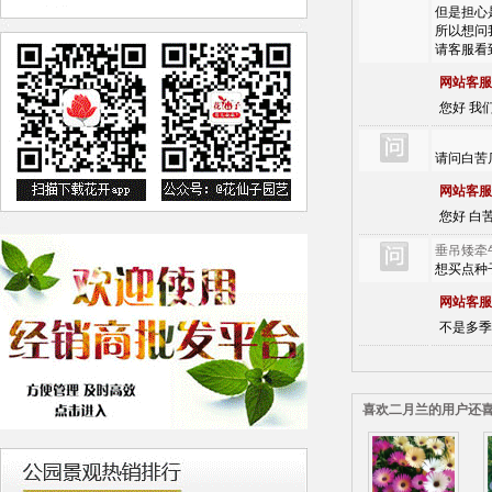
但是担心
所以想问
请客服看
网站客服
您好 我
请问白苦
网站客服
您好 白苦
垂吊矮牵
想买点种
网站客服
不是多季
喜欢二月兰的用户还