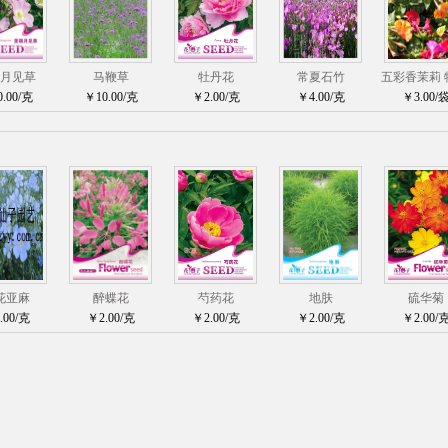
月见草
马鞭草
牡丹花
常夏石竹
五彩香茉莉 
.00/克
￥10.00/克
￥2.00/克
￥4.00/克
￥3.00/
花亚麻
醉蝶花
芍药花
地肤
硫华菊
.00/克
￥2.00/克
￥2.00/克
￥2.00/克
￥2.00/