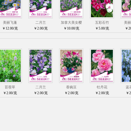
美丽飞蓬
二月兰
加拿大美女樱
五彩石竹
美丽
￥12.00/克
￥2.00/克
￥10.00/克
￥5.00/克
￥20
苜蓿草
二月兰
香豌豆
牡丹花
蓝
￥2.00/克
￥2.00/克
￥2.00/克
￥2.00/克
￥2