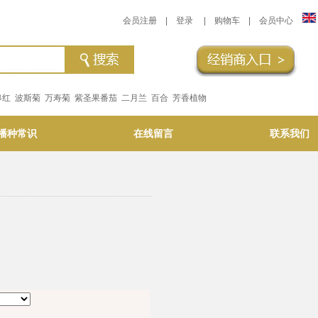
会员注册
|
登录
|
购物车
|
会员中心
串红
波斯菊
万寿菊
紫圣果番茄
二月兰
百合
芳香植物
播种常识
在线留言
联系我们