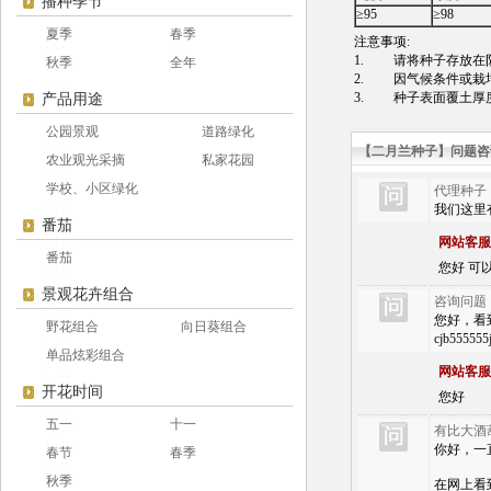
播种季节
≥95
≥98
夏季
春季
注意事项:
1. 请将种子存放在阴
秋季
全年
2. 因气候条件或栽
3. 种子表面覆土厚度
产品用途
公园景观
道路绿化
【二月兰种子】问题咨
农业观光采摘
私家花园
学校、小区绿化
代理种子
我们这里
番茄
网站客服
番茄
您好 可以 
景观花卉组合
咨询问题
您好，看到您
野花组合
向日葵组合
cjb555
单品炫彩组合
网站客服
开花时间
您好
五一
十一
有比大酒
你好，一
春节
春季
秋季
在网上看