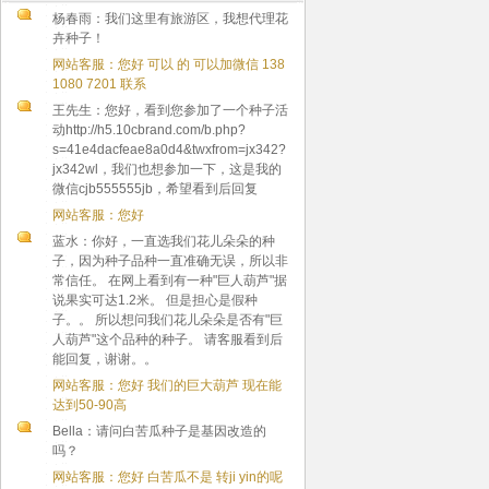
杨春雨：我们这里有旅游区，我想代理花
卉种子！
网站客服：您好 可以 的 可以加微信 138
1080 7201 联系
王先生：您好，看到您参加了一个种子活
动http://h5.10cbrand.com/b.php?
s=41e4dacfeae8a0d4&twxfrom=jx342?
jx342wl，我们也想参加一下，这是我的
微信cjb555555jb，希望看到后回复
网站客服：您好
蓝水：你好，一直选我们花儿朵朵的种
子，因为种子品种一直准确无误，所以非
常信任。 在网上看到有一种"巨人葫芦"据
说果实可达1.2米。 但是担心是假种
子。。 所以想问我们花儿朵朵是否有"巨
人葫芦"这个品种的种子。 请客服看到后
能回复，谢谢。。
网站客服：您好 我们的巨大葫芦 现在能
达到50-90高
Bella：请问白苦瓜种子是基因改造的
吗？
网站客服：您好 白苦瓜不是 转ji yin的呢