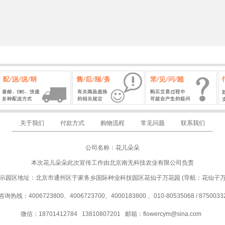
关于我们
付款方式
购物流程
常见问题
联系我们
公司名称：花儿朵朵
本次花儿朵朵此次宣传工作由北京南无科技农业有限公司负责
示园区地址：北京市通州区于家务乡国际种业科技园区花仙子万花园 (导航：花仙子
咨询热线：4006723800、4006723700、4000183800 、010-80535068 / 8750033
微信：18701412784 13810807201
邮箱：
flowercym@sina.com