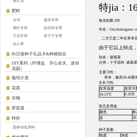
番红花
特jia：1
肥料
水培
观花专用
每克粒数:200
观叶专用
杜鹃花专用
学名：Orychohragmus vio
兰花专用
君子兰专用
二月兰是二年生草本花
仙人掌
由于它以上特点，
向日葵种子礼品卡&种植组合
别名：诸葛菜
分类：十字花科 诸葛
DIY系列（纤维盆、开心农夫、迷你
花园）
主要习性：
草本，株高30-40
栽培介质
生长习性:
花苗
发芽温度
发芽天
8-20天
18-25℃
谷物
形态及用途
芽苗菜
颜色
株
蓝
30
特价
园林绿化用种
种子质量:
纯度
净度