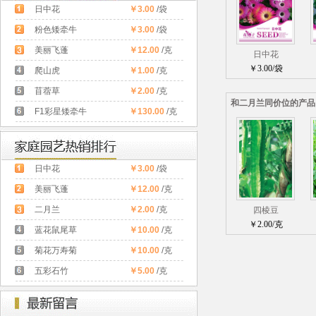
日中花
￥3.00
/袋
粉色矮牵牛
￥3.00
/袋
美丽飞蓬
￥12.00
/克
日中花
￥3.00/袋
爬山虎
￥1.00
/克
苜蓿草
￥2.00
/克
和二月兰同价位的产品
F1彩星矮牵牛
￥130.00
/克
日中花
￥3.00
/袋
美丽飞蓬
￥12.00
/克
二月兰
￥2.00
/克
四棱豆
￥2.00/克
蓝花鼠尾草
￥10.00
/克
菊花万寿菊
￥10.00
/克
五彩石竹
￥5.00
/克