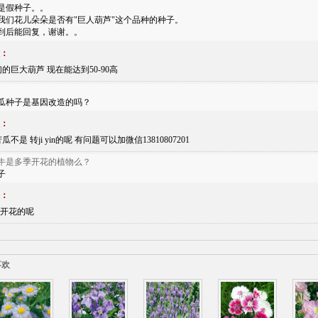
是假种子。。
我们花儿朵朵是否有"巨人葫芦"这个品种的种子。
到后能回复，谢谢。。
：
们的巨大葫芦 现在能达到50-90高
瓜种子是基因改造的吗？
：
瓜不是 转ji yin的呢 有问题可以加微信13810807201
牛是多季开花的植物么？
子
：
开花的呢
喜欢