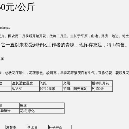
60元/公斤
laceus
卉。因农历二月前后开始开花，故称二月兰。生长于平原，山地，路旁，地边。对土
它一直以来都受到绿化工作者的青睐，现库存充足，特jia销售
菜属
厘米，总状花序顶生，花蓝紫色。较耐寒，早春花开繁茂而有生气，宜作切花、花坛及
数
生长适宜温度
间距
光照
播种到开花
10*10厘米
半阴、阳光充足
约150天
5-35℃
高
用途
-40厘米
花坛,绿化
发芽率
含水量
种子寿命