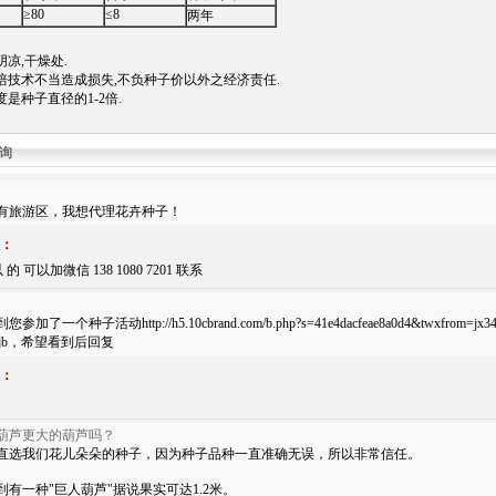
≥80
≤8
两年
凉,干燥处.
培技术不当造成损失,不负种子价以外之经济责任.
是种子直径的1-2倍.
询
有旅游区，我想代理花卉种子！
：
的 可以加微信 138 1080 7201 联系
参加了一个种子活动http://h5.10cbrand.com/b.php?s=41e4dacfeae8a0d4&twxf
555jb，希望看到后回复
：
葫芦更大的葫芦吗？
直选我们花儿朵朵的种子，因为种子品种一直准确无误，所以非常信任。
到有一种"巨人葫芦"据说果实可达1.2米。