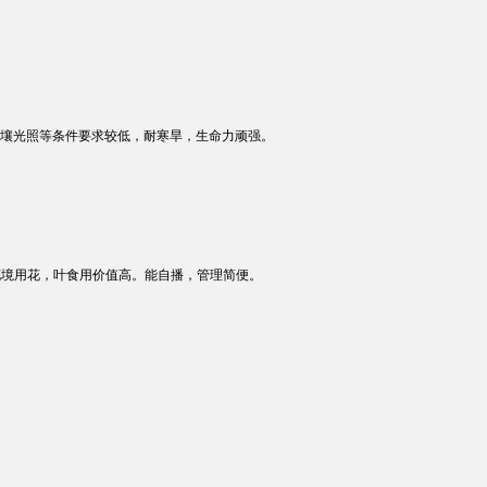
壤光照等条件要求较低，耐寒旱，生命力顽强。
。
花境用花，叶食用价值高。能自播，管理简便。