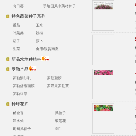
向日葵
手绘国风中药材种子
特色蔬菜种子系列
番茄
玉米
叶菜类
辣椒
茄子
萝卜
生菜
食用/观赏南瓜
新品水培种植杯
罗勒产品
罗勒润肤乳
罗勒凝胶
罗勒舒缓面膜
罗汉果罗勒茶
罗勒红茶
种球花卉
郁金香
风信子
洋水仙
银莲花
匍匐风信子
剑兰