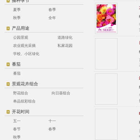
播种季节
夏季
春季
秋季
全年
产品用途
公园景观
道路绿化
农业观光采摘
私家花园
学校、小区绿化
番茄
番茄
景观花卉组合
野花组合
向日葵组合
单品炫彩组合
开花时间
五一
十一
春节
春季
秋季