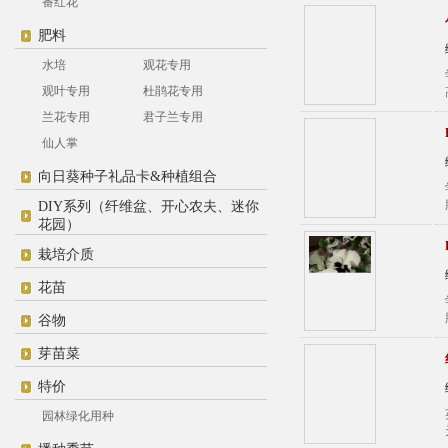
番红花
肥料
水培
观花专用
观叶专用
杜鹃花专用
兰花专用
君子兰专用
仙人掌
向日葵种子礼品卡&种植组合
DIY系列（纤维盆、开心农夫、迷你
花园）
栽培介质
花苗
谷物
芽苗菜
特价
园林绿化用种