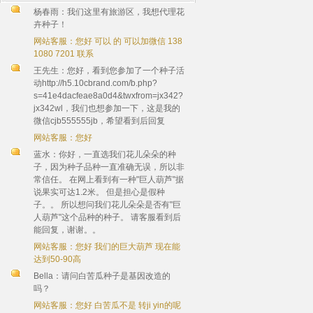
杨春雨：我们这里有旅游区，我想代理花
卉种子！
网站客服：您好 可以 的 可以加微信 138
1080 7201 联系
王先生：您好，看到您参加了一个种子活
动http://h5.10cbrand.com/b.php?
s=41e4dacfeae8a0d4&twxfrom=jx342?
jx342wl，我们也想参加一下，这是我的
微信cjb555555jb，希望看到后回复
网站客服：您好
蓝水：你好，一直选我们花儿朵朵的种
子，因为种子品种一直准确无误，所以非
常信任。 在网上看到有一种"巨人葫芦"据
说果实可达1.2米。 但是担心是假种
子。。 所以想问我们花儿朵朵是否有"巨
人葫芦"这个品种的种子。 请客服看到后
能回复，谢谢。。
网站客服：您好 我们的巨大葫芦 现在能
达到50-90高
Bella：请问白苦瓜种子是基因改造的
吗？
网站客服：您好 白苦瓜不是 转ji yin的呢