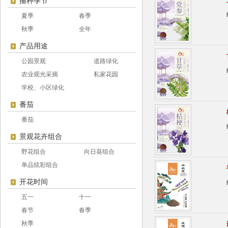
播种季节
夏季
春季
秋季
全年
产品用途
公园景观
道路绿化
农业观光采摘
私家花园
学校、小区绿化
番茄
番茄
景观花卉组合
野花组合
向日葵组合
单品炫彩组合
开花时间
五一
十一
春节
春季
秋季