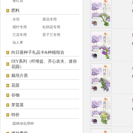
番红花
肥料
水培
观花专用
观叶专用
杜鹃花专用
兰花专用
君子兰专用
仙人掌
向日葵种子礼品卡&种植组合
DIY系列（纤维盆、开心农夫、迷你
花园）
栽培介质
花苗
谷物
芽苗菜
特价
园林绿化用种