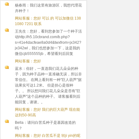
杨春雨：我们这里有旅游区，我想代理花
卉种子！
网站客服：您好 可以 的 可以加微信 138
1080 7201 联系
王先生：您好，看到您参加了一个种子活
动http://h5.10cbrand.com/b.php?
s=41e4dacfeae8a0d4&twxfrom=jx342?
jx342wl，我们也想参加一下，这是我的
微信cjb555555jb，希望看到后回复
网站客服：您好
蓝水：你好，一直选我们花儿朵朵的种
子，因为种子品种一直准确无误，所以非
常信任。 在网上看到有一种"巨人葫芦"据
说果实可达1.2米。 但是担心是假种
子。。 所以想问我们花儿朵朵是否有"巨
人葫芦"这个品种的种子。 请客服看到后
能回复，谢谢。。
网站客服：您好 我们的巨大葫芦 现在能
达到50-90高
Bella：请问白苦瓜种子是基因改造的
吗？
网站客服：您好 白苦瓜不是 转ji yin的呢