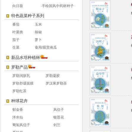
向日葵
手绘国风中药材种子
特色蔬菜种子系列
番茄
玉米
叶菜类
辣椒
茄子
萝卜
生菜
食用/观赏南瓜
新品水培种植杯
罗勒产品
罗勒润肤乳
罗勒凝胶
罗勒舒缓面膜
罗汉果罗勒茶
罗勒红茶
种球花卉
郁金香
风信子
洋水仙
银莲花
匍匐风信子
剑兰