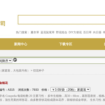
热门搜索：
薰衣草
蓝花鼠尾草
野花组合
DIY方便花
百日草
向日葵
新闻中心
下载专区
（家庭装，大包装均有）
>
切花种子
金槌花
编号：A315 浏览次数：7933
价格：
学名:Craspedia 每袋粒数:20 主要习性： 多年生植物，高50～60cm，基部
枝，顶生亮黄的球形花，由多数管状花组成团伞花序，鼓槌状或金球状。 生长习性: 发芽温