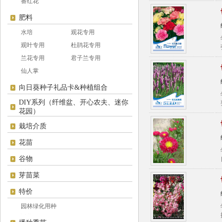
番红花
肥料
水培
观花专用
观叶专用
杜鹃花专用
兰花专用
君子兰专用
仙人掌
向日葵种子礼品卡&种植组合
DIY系列（纤维盆、开心农夫、迷你
花园）
栽培介质
花苗
谷物
芽苗菜
特价
园林绿化用种