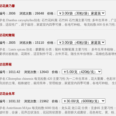
切花康乃馨
编号：J006 浏览次数：26648
价格：
学名:Dianthus caryophyllus别名: 石竹花科属: 石竹科 石竹属主要习性:
强，适应性广，易于栽培，家庭室内四季可播，各地可种植。 每克粒数:600 生长习性: 发
切花蛇鞭菊
编号：J005 浏览次数：15110
价格：
学名：Liatris spicata 别名：麒麟菊 分类：菊科 蛇鞭菊属 主要习性： 多
要求比较粗放。花期长，适宜制作干花，次年开花。随生长年份增加，花穗也迅速增长，观
切花翠菊
编号：1011.42 浏览次数：12643
价格：
学名:Cllisteephus chinensis 每克粒数:420 主要习性:为一二年生草本，花大
良好的土壤。植株健壮，栽培简单，管理粗放，家庭室内四季可播，各地可种植。 生长习性
切花金鱼草
编号：1031.32 浏览次数：21962
价格：
学名:Antirrhinum MAjus 每克粒数:6000 别名：龙头花 龙口花 分类：玄参科
披针形，全缘，花序总状顶生，花冠筒状唇形，基部膨大成囊状，花色有红、黄、粉、紫