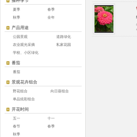
播种季节
夏季
春季
秋季
全年
产品用途
公园景观
道路绿化
农业观光采摘
私家花园
学校、小区绿化
番茄
番茄
景观花卉组合
野花组合
向日葵组合
单品炫彩组合
开花时间
五一
十一
春节
春季
秋季