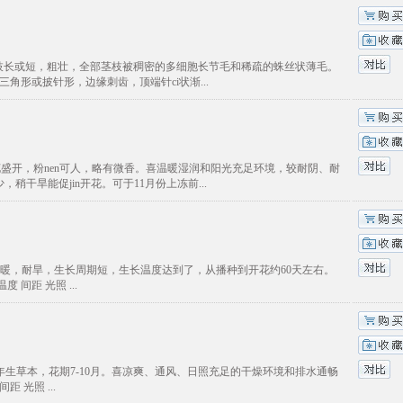
，上部分枝长或短，粗壮，全部茎枝被稠密的多细胞长节毛和稀疏的蛛丝状薄毛。
三角形或披针形，边缘刺齿，顶端针ci状渐...
初夏米花盛开，粉nen可人，略有微香。喜温暖湿润和阳光充足环境，较耐阴、耐
干旱能促jin开花。可于11月份上冻前...
向日葵喜温暖，耐旱，生长周期短，生长温度达到了，从播种到开花约60天左右。
间距 光照 ...
属主要习性:多年生草本，花期7-10月。喜凉爽、通风、日照充足的干燥环境和排水通畅
 光照 ...