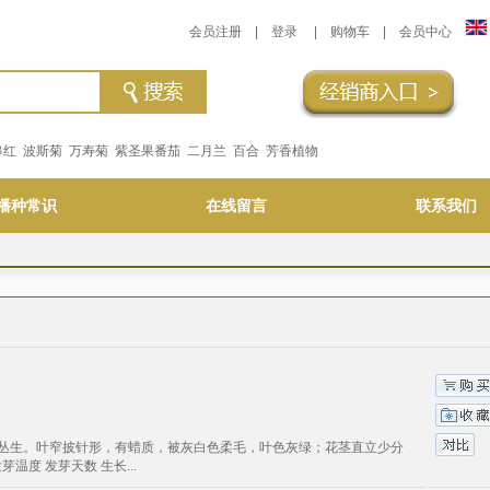
会员注册
|
登录
|
购物车
|
会员中心
串红
波斯菊
万寿菊
紫圣果番茄
二月兰
百合
芳香植物
播种常识
在线留言
联系我们
莲座状，植株丛生。叶窄披针形，有蜡质，被灰白色柔毛，叶色灰绿；花茎直立少分
度 发芽天数 生长...