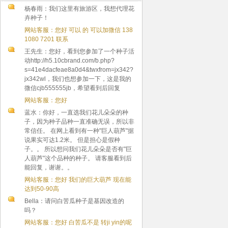
杨春雨：我们这里有旅游区，我想代理花
卉种子！
网站客服：您好 可以 的 可以加微信 138
1080 7201 联系
王先生：您好，看到您参加了一个种子活
动http://h5.10cbrand.com/b.php?
s=41e4dacfeae8a0d4&twxfrom=jx342?
jx342wl，我们也想参加一下，这是我的
微信cjb555555jb，希望看到后回复
网站客服：您好
蓝水：你好，一直选我们花儿朵朵的种
子，因为种子品种一直准确无误，所以非
常信任。 在网上看到有一种"巨人葫芦"据
说果实可达1.2米。 但是担心是假种
子。。 所以想问我们花儿朵朵是否有"巨
人葫芦"这个品种的种子。 请客服看到后
能回复，谢谢。。
网站客服：您好 我们的巨大葫芦 现在能
达到50-90高
Bella：请问白苦瓜种子是基因改造的
吗？
网站客服：您好 白苦瓜不是 转ji yin的呢