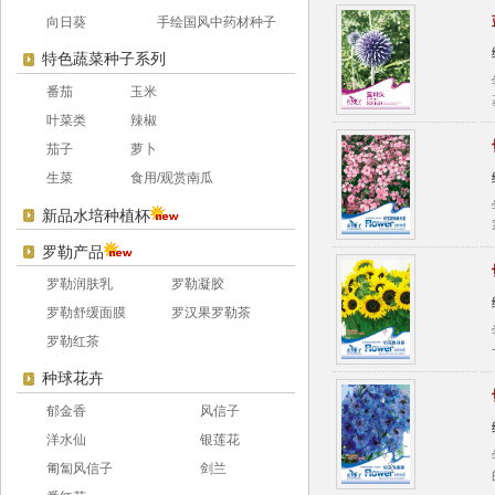
向日葵
手绘国风中药材种子
特色蔬菜种子系列
番茄
玉米
叶菜类
辣椒
茄子
萝卜
生菜
食用/观赏南瓜
新品水培种植杯
罗勒产品
罗勒润肤乳
罗勒凝胶
罗勒舒缓面膜
罗汉果罗勒茶
罗勒红茶
种球花卉
郁金香
风信子
洋水仙
银莲花
匍匐风信子
剑兰