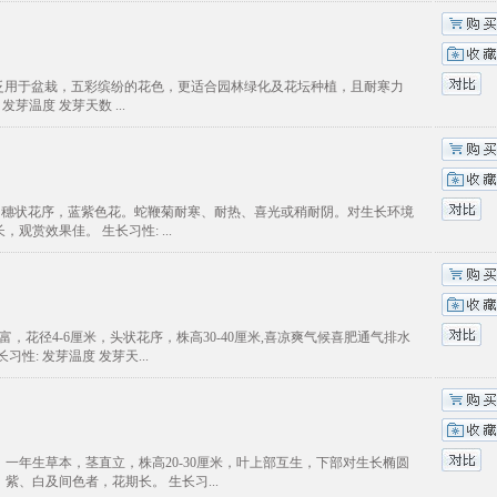
 多年生草本，广泛用于盆栽，五彩缤纷的花色，更适合园林绿化及花坛种植，且耐寒力
芽温度 发芽天数 ...
年生草本植物，穗状花序，蓝紫色花。蛇鞭菊耐寒、耐热、喜光或稍耐阴。对生长环境
赏效果佳。 生长习性: ...
重瓣，色彩丰富，花径4-6厘米，头状花序，株高30-40厘米,喜凉爽气候喜肥通气排水
: 发芽温度 发芽天...
 主要习性： 一年生草本，茎直立，株高20-30厘米，叶上部互生，下部对生长椭圆
、白及间色者，花期长。 生长习...