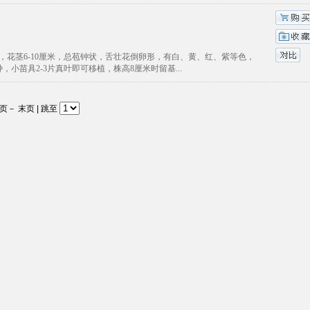
，更甚长，花茎6-10厘米，总苞钟状，舌壮花倒卵形，有白、黄、红、紫等色，
苗具2-3片真叶即可移植，株高8厘米时留基...
页
－
末页
| 跳至