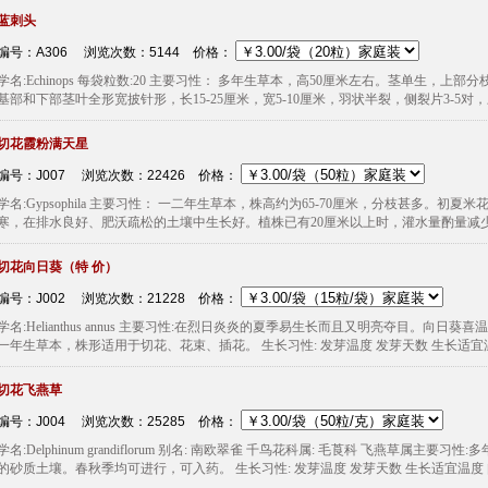
蓝刺头
编号：A306 浏览次数：5144
价格：
学名:Echinops 每袋粒数:20 主要习性： 多年生草本，高50厘米左右。茎单生
基部和下部茎叶全形宽披针形，长15-25厘米，宽5-10厘米，羽状半裂，侧裂片3-5对，
切花霞粉满天星
编号：J007 浏览次数：22426
价格：
学名:Gypsophila 主要习性： 一二年生草本，株高约为65-70厘米，分枝甚多。
寒，在排水良好、肥沃疏松的土壤中生长好。植株已有20厘米以上时，灌水量酌量减少，稍
切花向日葵（特 价）
编号：J002 浏览次数：21228
价格：
学名:Helianthus annus 主要习性:在烈日炎炎的夏季易生长而且又明亮夺目。
一年生草本，株形适用于切花、花束、插花。 生长习性: 发芽温度 发芽天数 生长适宜温度 
切花飞燕草
编号：J004 浏览次数：25285
价格：
学名:Delphinum grandiflorum 别名: 南欧翠雀 千鸟花科属: 毛莨科 飞燕草
的砂质土壤。春秋季均可进行，可入药。 生长习性: 发芽温度 发芽天数 生长适宜温度 间距