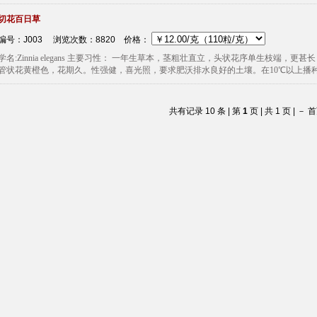
切花百日草
编号：J003 浏览次数：8820
价格：
学名:Zinnia elegans 主要习性： 一年生草本，茎粗壮直立，头状花序单生枝端
管状花黄橙色，花期久。性强健，喜光照，要求肥沃排水良好的土壤。在10℃以上播种，小
共有记录 10 条 | 第
1
页 | 共 1 页 | －
首