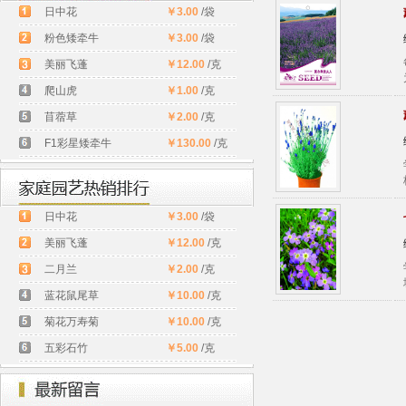
日中花
￥3.00
/袋
粉色矮牵牛
￥3.00
/袋
美丽飞蓬
￥12.00
/克
爬山虎
￥1.00
/克
苜蓿草
￥2.00
/克
F1彩星矮牵牛
￥130.00
/克
日中花
￥3.00
/袋
美丽飞蓬
￥12.00
/克
二月兰
￥2.00
/克
蓝花鼠尾草
￥10.00
/克
菊花万寿菊
￥10.00
/克
五彩石竹
￥5.00
/克