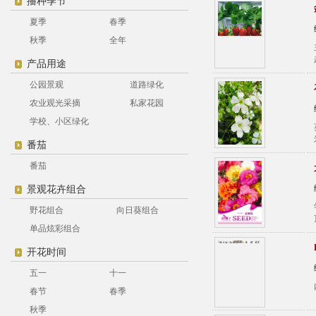
播种季节
夏季
春季
秋季
全年
产品用途
公园景观
道路绿化
农业观光采摘
私家花园
学校、小区绿化
番茄
番茄
景观花卉组合
野花组合
向日葵组合
单品炫彩组合
开花时间
五一
十一
春节
春季
秋季