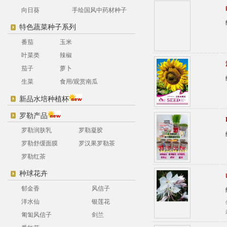
向日葵
手绘国风中药材种子
特色蔬菜种子系列
番茄
玉米
叶菜类
辣椒
茄子
萝卜
生菜
食用/观赏南瓜
新品水培种植杯
罗勒产品
罗勒润肤乳
罗勒凝胶
罗勒舒缓面膜
罗汉果罗勒茶
罗勒红茶
种球花卉
郁金香
风信子
洋水仙
银莲花
匍匐风信子
剑兰