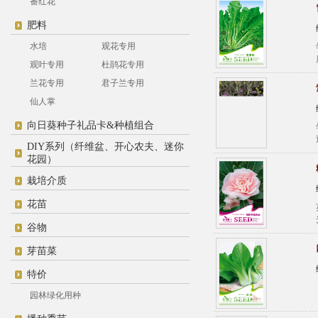
番红花
肥料
水培
观花专用
观叶专用
杜鹃花专用
兰花专用
君子兰专用
仙人掌
向日葵种子礼品卡&种植组合
DIY系列（纤维盆、开心农夫、迷你
花园）
栽培介质
花苗
谷物
芽苗菜
特价
园林绿化用种