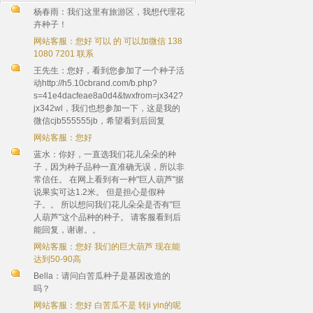
杨春雨：我们这里有旅游区，我想代理花
卉种子！
网站客服：您好 可以 的 可以加微信 138
1080 7201 联系
王先生：您好，看到您参加了一个种子活
动http://h5.10cbrand.com/b.php?
s=41e4dacfeae8a0d4&twxfrom=jx342?
jx342wl，我们也想参加一下，这是我的
微信cjb555555jb，希望看到后回复
网站客服：您好
蓝水：你好，一直选我们花儿朵朵的种
子，因为种子品种一直准确无误，所以非
常信任。 在网上看到有一种"巨人葫芦"据
说果实可达1.2米。 但是担心是假种
子。。 所以想问我们花儿朵朵是否有"巨
人葫芦"这个品种的种子。 请客服看到后
能回复，谢谢。。
网站客服：您好 我们的巨大葫芦 现在能
达到50-90高
Bella：请问白苦瓜种子是基因改造的
吗？
网站客服：您好 白苦瓜不是 转ji yin的呢