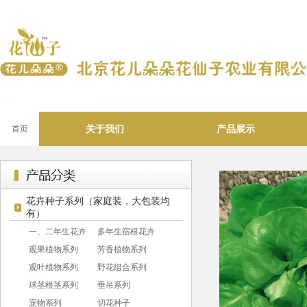
关于我们
产品展示
首页
花卉种子系列（家庭装，大包装均
有）
一、二年生花卉
多年生宿根花卉
观果植物系列
芳香植物系列
观叶植物系列
野花组合系列
球茎根茎系列
垂吊系列
宠物系列
切花种子