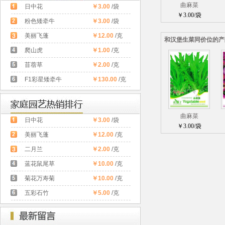
曲麻菜
日中花
￥3.00
/袋
￥3.00/袋
粉色矮牵牛
￥3.00
/袋
美丽飞蓬
￥12.00
/克
和汉堡生菜同价位的产
爬山虎
￥1.00
/克
苜蓿草
￥2.00
/克
F1彩星矮牵牛
￥130.00
/克
曲麻菜
日中花
￥3.00
/袋
￥3.00/袋
美丽飞蓬
￥12.00
/克
二月兰
￥2.00
/克
蓝花鼠尾草
￥10.00
/克
菊花万寿菊
￥10.00
/克
五彩石竹
￥5.00
/克