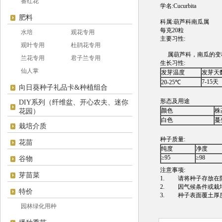
番红花
学名:
Cucurbita
肥料
科属:葫芦科南瓜
属
每克20粒
水培
观花专用
主要习性:
观叶专用
杜鹃花专用
属葫芦科，南瓜的变种
兰花专用
君子兰专用
生长习性:
仙人掌
发芽温度
发芽天
7-15天
20-25℃
向日葵种子礼品卡&种植组合
形态及用途
DIY系列（纤维盆、开心农夫、迷你
颜色
株
花园）
白色
蔓
栽培介质
种子质量:
花苗
纯度
净度
≥95
≥98
谷物
注意事项:
芽苗菜
1. 请将种子存放在阴
2. 因气候条件或栽
特价
3. 种子表面覆土厚度
园林绿化用种