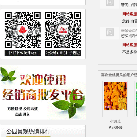
请问白苦
网站客服
您好 白苦
垂吊矮牵
想买点种
网站客服
不是多季
喜欢金丝搅瓜的用户
小濑瓜
￥3.00/袋