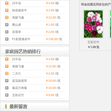
日中花
￥3.00
/袋
和金丝搅瓜同价位的产
粉色矮牵牛
￥3.00
/袋
美丽飞蓬
￥12.00
/克
爬山虎
￥1.00
/克
苜蓿草
￥2.00
/克
F1彩星矮牵牛
￥130.00
/克
五彩石竹
￥5.00/克
日中花
￥3.00
/袋
美丽飞蓬
￥12.00
/克
二月兰
￥2.00
/克
蓝花鼠尾草
￥10.00
/克
菊花万寿菊
￥10.00
/克
五彩石竹
￥5.00
/克