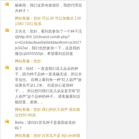
杨春雨：我们这里有旅游区，我想代理花
卉种子！
网站客服：您好 可以 的 可以加微信 138
1080 7201 联系
王先生：您好，看到您参加了一个种子活
动http://h5.10cbrand.com/b.php?
s=41e4dacfeae8a0d4&twxfrom=jx342?
jx342wl，我们也想参加一下，这是我的
微信cjb555555jb，希望看到后回复
网站客服：您好
蓝水：你好，一直选我们花儿朵朵的种
子，因为种子品种一直准确无误，所以非
常信任。 在网上看到有一种"巨人葫芦"据
说果实可达1.2米。 但是担心是假种
子。。 所以想问我们花儿朵朵是否有"巨
人葫芦"这个品种的种子。 请客服看到后
能回复，谢谢。。
网站客服：您好 我们的巨大葫芦 现在能
达到50-90高
Bella：请问白苦瓜种子是基因改造的
吗？
网站客服：您好 白苦瓜不是 转ji yin的呢