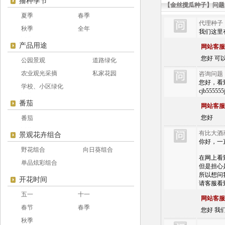
播种季节
【金丝搅瓜种子】问题
夏季
春季
代理种子
秋季
全年
我们这里
产品用途
网站客服
您好 可以 
公园景观
道路绿化
农业观光采摘
私家花园
咨询问题
您好，看到您
学校、小区绿化
cjb555
番茄
网站客服
您好
番茄
有比大酒
景观花卉组合
你好，一
野花组合
向日葵组合
在网上看
单品炫彩组合
但是担心
所以想问
开花时间
请客服看
五一
十一
网站客服
春节
春季
您好 我
秋季