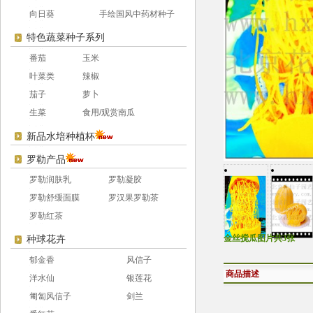
向日葵
手绘国风中药材种子
特色蔬菜种子系列
番茄
玉米
叶菜类
辣椒
茄子
萝卜
生菜
食用/观赏南瓜
新品水培种植杯
罗勒产品
罗勒润肤乳
罗勒凝胶
罗勒舒缓面膜
罗汉果罗勒茶
罗勒红茶
金丝搅瓜图片共3张
种球花卉
郁金香
风信子
商品描述
洋水仙
银莲花
匍匐风信子
剑兰