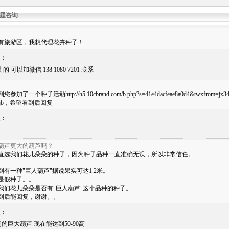
题咨询
有旅游区，我想代理花卉种子！
：
的 可以加微信 138 1080 7201 联系
参加了一个种子活动http://h5.10cbrand.com/b.php?s=41e4dacfeae8a0d4&twxf
555jb，希望看到后回复
：
葫芦更大的葫芦吗？
直选我们花儿朵朵的种子，因为种子品种一直准确无误，所以非常信任。
到有一种"巨人葫芦"据说果实可达1.2米。
是假种子。。
我们花儿朵朵是否有"巨人葫芦"这个品种的种子。
到后能回复，谢谢。。
：
们的巨大葫芦 现在能达到50-90高