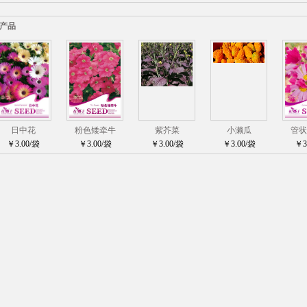
产品
日中花
粉色矮牵牛
紫芥菜
小濑瓜
管状
￥3.00/袋
￥3.00/袋
￥3.00/袋
￥3.00/袋
￥3