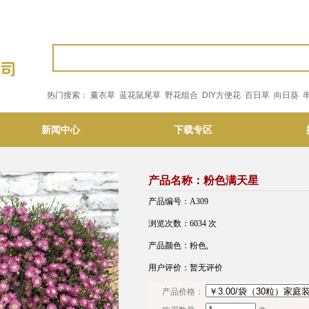
热门搜索：
薰衣草
蓝花鼠尾草
野花组合
DIY方便花
百日草
向日葵
新闻中心
下载专区
产品名称：粉色满天星
产品编号：A309
浏览次数：6034 次
产品颜色：粉色,
用户评价：暂无评价
产品价格：