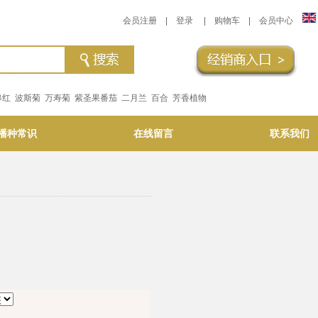
会员注册
|
登录
|
购物车
|
会员中心
串红
波斯菊
万寿菊
紫圣果番茄
二月兰
百合
芳香植物
播种常识
在线留言
联系我们