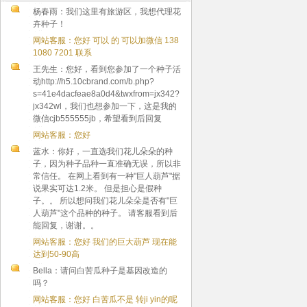
杨春雨：我们这里有旅游区，我想代理花
卉种子！
网站客服：您好 可以 的 可以加微信 138
1080 7201 联系
王先生：您好，看到您参加了一个种子活
动http://h5.10cbrand.com/b.php?
s=41e4dacfeae8a0d4&twxfrom=jx342?
jx342wl，我们也想参加一下，这是我的
微信cjb555555jb，希望看到后回复
网站客服：您好
蓝水：你好，一直选我们花儿朵朵的种
子，因为种子品种一直准确无误，所以非
常信任。 在网上看到有一种"巨人葫芦"据
说果实可达1.2米。 但是担心是假种
子。。 所以想问我们花儿朵朵是否有"巨
人葫芦"这个品种的种子。 请客服看到后
能回复，谢谢。。
网站客服：您好 我们的巨大葫芦 现在能
达到50-90高
Bella：请问白苦瓜种子是基因改造的
吗？
网站客服：您好 白苦瓜不是 转ji yin的呢