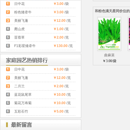
日中花
￥3.00
/袋
和粉色满天星同价位的
粉色矮牵牛
￥3.00
/袋
美丽飞蓬
￥12.00
/克
爬山虎
￥1.00
/克
苜蓿草
￥2.00
/克
F1彩星矮牵牛
￥130.00
/克
曲麻菜
￥3.00/袋
日中花
￥3.00
/袋
美丽飞蓬
￥12.00
/克
二月兰
￥2.00
/克
蓝花鼠尾草
￥10.00
/克
菊花万寿菊
￥10.00
/克
五彩石竹
￥5.00
/克