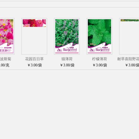
波斯菊
花园百日草
猫薄荷
柠檬薄荷
耐旱喜阳野
.00/克
￥3.00/袋
￥3.00/袋
￥3.00/袋
￥3.00/