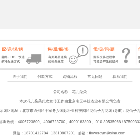
关于我们
付款方式
购物流程
常见问题
联系我们
公司名称：花儿朵朵
本次花儿朵朵此次宣传工作由北京南无科技农业有限公司负责
示园区地址：北京市通州区于家务乡国际种业科技园区花仙子万花园 (导航：花仙子
咨询热线：4006723800、4006723700、4000183800 、010-80535068 / 8750033
微信：18701412784 13810807201
邮箱：
flowercym@sina.com