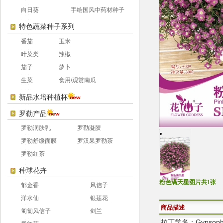
向日葵
手绘国风中药材种子
特色蔬菜种子系列
番茄
玉米
叶菜类
辣椒
茄子
萝卜
生菜
食用/观赏南瓜
新品水培种植杯
罗勒产品
罗勒润肤乳
罗勒凝胶
罗勒舒缓面膜
罗汉果罗勒茶
罗勒红茶
种球花卉
粉色满天星图片共1张
郁金香
风信子
洋水仙
银莲花
商品描述
匍匐风信子
剑兰
拉丁学名：Gypsophila