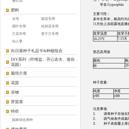
番红花
学名:Gypsophila
肥料
主要习性：
水培
观花专用
多年生草本，株高约为
11月份上冻前露地直播
观叶专用
杜鹃花专用
发芽温度
发芽天
兰花专用
君子兰专用
7-15
天
18-25
℃
仙人掌
向日葵种子礼品卡&种植组合
形态及用途
DIY系列（纤维盆、开心农夫、迷你
颜色
株
花园）
20
粉
栽培介质
种子质量
:
花苗
纯度
净度
谷物
≥95
≥98
芽苗菜
注意事项
:
特价
1.
请将种子存放在
2.
因气候条件或栽
园林绿化用种
3.
种子表面覆土厚