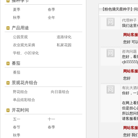
播种季节
【粉色满天星种子】问
夏季
春季
秋季
全年
代理种子
我们这里
产品用途
网站客服
公园景观
道路绿化
您好 可以 
农业观光采摘
私家花园
咨询问题
学校、小区绿化
您好，看到您
cjb555
番茄
网站客服
番茄
您好
景观花卉组合
有比大酒
野花组合
向日葵组合
你好，一
单品炫彩组合
在网上看
但是担心
开花时间
所以想问
请客服看
五一
十一
春节
春季
网站客服
您好 我
秋季