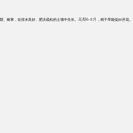
花期6-8月
耐阴、耐寒，在排水良好、肥沃疏松的土壤中生长。
，稍干旱能促jin开花。