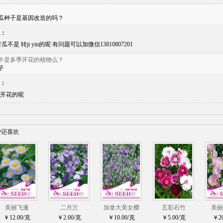
瓜种子是基因改造的吗？
：
瓜不是 转ji yin的呢 有问题可以加微信13810807201
牛是多季开花的植物么？
子
：
开花的呢
户还喜欢
美丽飞蓬
二月兰
加拿大美女樱
五彩石竹
美丽
￥12.00/克
￥2.00/克
￥10.00/克
￥5.00/克
￥20