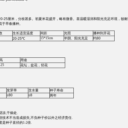
20-25厘米，分枝甚多。初夏米花盛开，略有微香。喜温暖湿润和阳光充足环境，较
或于早春播种。
数
生长适宜温度
间距
光照
播种到开花
15*15cm
半阴、阳光充足
约80
20-25
℃
高
用途
-25
花坛，盆花，切花
发芽率
含水量
种子寿命
≥80
≤8
两年
阴凉
,
干燥处
.
培技术不当造成损失
,
不负种子价以外之经济责任
.
度是种子直径的
1-2
倍
.