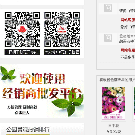
请问白苦
网站客服
您好 白苦
垂吊矮牵
想买点种
网站客服
不是多季
喜欢粉色满天星的用
日中花
￥3.00/袋