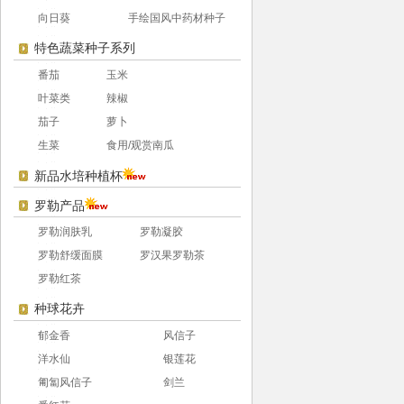
向日葵
手绘国风中药材种子
特色蔬菜种子系列
番茄
玉米
叶菜类
辣椒
茄子
萝卜
生菜
食用/观赏南瓜
新品水培种植杯
罗勒产品
罗勒润肤乳
罗勒凝胶
罗勒舒缓面膜
罗汉果罗勒茶
罗勒红茶
种球花卉
郁金香
风信子
洋水仙
银莲花
匍匐风信子
剑兰