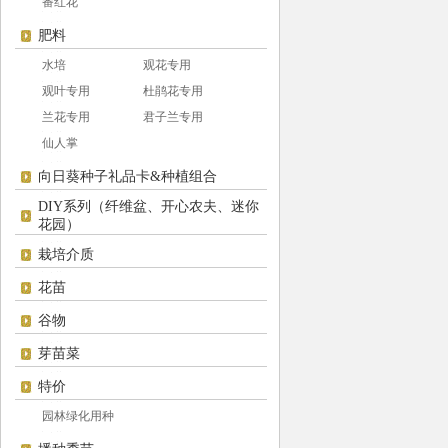
番红花
肥料
水培
观花专用
观叶专用
杜鹃花专用
兰花专用
君子兰专用
仙人掌
向日葵种子礼品卡&种植组合
DIY系列（纤维盆、开心农夫、迷你
花园）
栽培介质
花苗
谷物
芽苗菜
特价
园林绿化用种