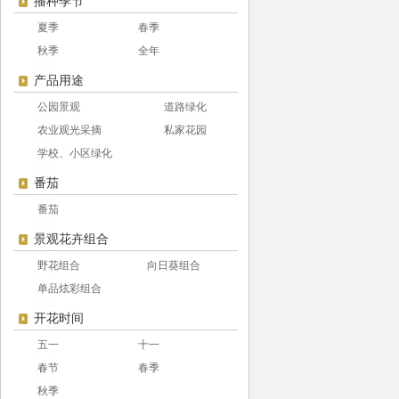
播种季节
夏季
春季
秋季
全年
产品用途
公园景观
道路绿化
农业观光采摘
私家花园
学校、小区绿化
番茄
番茄
景观花卉组合
野花组合
向日葵组合
单品炫彩组合
开花时间
五一
十一
春节
春季
秋季