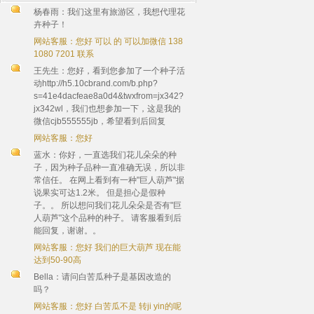
杨春雨：我们这里有旅游区，我想代理花
卉种子！
网站客服：您好 可以 的 可以加微信 138
1080 7201 联系
王先生：您好，看到您参加了一个种子活
动http://h5.10cbrand.com/b.php?
s=41e4dacfeae8a0d4&twxfrom=jx342?
jx342wl，我们也想参加一下，这是我的
微信cjb555555jb，希望看到后回复
网站客服：您好
蓝水：你好，一直选我们花儿朵朵的种
子，因为种子品种一直准确无误，所以非
常信任。 在网上看到有一种"巨人葫芦"据
说果实可达1.2米。 但是担心是假种
子。。 所以想问我们花儿朵朵是否有"巨
人葫芦"这个品种的种子。 请客服看到后
能回复，谢谢。。
网站客服：您好 我们的巨大葫芦 现在能
达到50-90高
Bella：请问白苦瓜种子是基因改造的
吗？
网站客服：您好 白苦瓜不是 转ji yin的呢