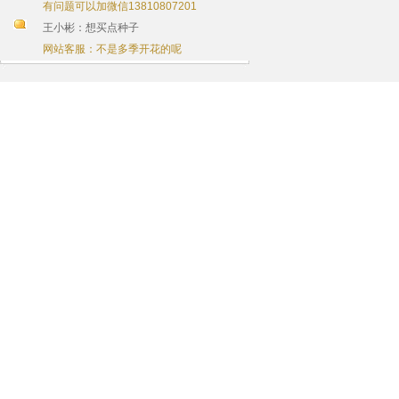
有问题可以加微信13810807201
王小彬：想买点种子
网站客服：不是多季开花的呢