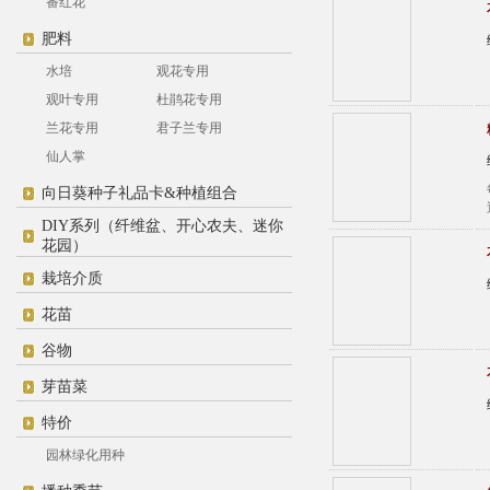
番红花
肥料
水培
观花专用
观叶专用
杜鹃花专用
兰花专用
君子兰专用
仙人掌
向日葵种子礼品卡&种植组合
DIY系列（纤维盆、开心农夫、迷你
花园）
栽培介质
花苗
谷物
芽苗菜
特价
园林绿化用种