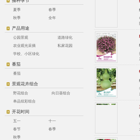
播种季节
夏季
春季
秋季
全年
产品用途
公园景观
道路绿化
农业观光采摘
私家花园
学校、小区绿化
番茄
番茄
景观花卉组合
野花组合
向日葵组合
单品炫彩组合
开花时间
五一
十一
春节
春季
秋季