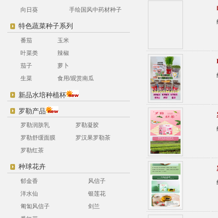
向日葵
手绘国风中药材种子
特色蔬菜种子系列
番茄
玉米
叶菜类
辣椒
茄子
萝卜
生菜
食用/观赏南瓜
新品水培种植杯
罗勒产品
罗勒润肤乳
罗勒凝胶
罗勒舒缓面膜
罗汉果罗勒茶
罗勒红茶
种球花卉
郁金香
风信子
洋水仙
银莲花
匍匐风信子
剑兰