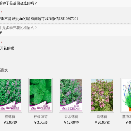
瓜种子是基因改造的吗？
：
瓜不是 转ji yin的呢 有问题可以加微信13810807201
牛是多季开花的植物么？
子
：
开花的呢
还喜欢
猫薄荷
柠檬薄荷
香水薄荷
马薄荷
薰衣
￥3.00/袋
￥3.00/袋
￥12.00/克
￥20.00/克
￥40