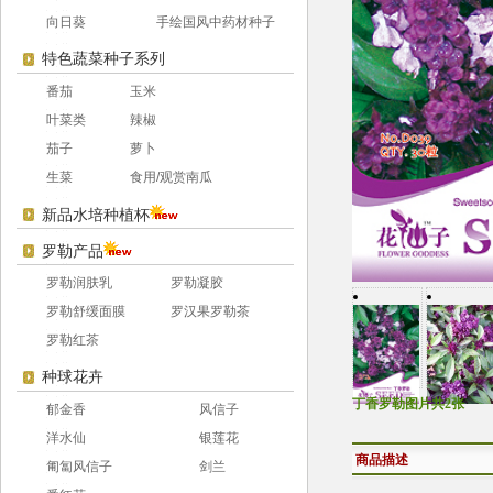
向日葵
手绘国风中药材种子
特色蔬菜种子系列
番茄
玉米
叶菜类
辣椒
茄子
萝卜
生菜
食用/观赏南瓜
新品水培种植杯
罗勒产品
罗勒润肤乳
罗勒凝胶
罗勒舒缓面膜
罗汉果罗勒茶
罗勒红茶
种球花卉
丁香罗勒图片共2张
郁金香
风信子
洋水仙
银莲花
商品描述
匍匐风信子
剑兰