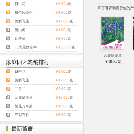
日中花
￥3.00
/袋
和丁香罗勒同价位的产
粉色矮牵牛
￥3.00
/袋
美丽飞蓬
￥12.00
/克
爬山虎
￥1.00
/克
苜蓿草
￥2.00
/克
F1彩星矮牵牛
￥130.00
/克
蓝花鼠尾草
￥10.00/克
日中花
￥3.00
/袋
美丽飞蓬
￥12.00
/克
二月兰
￥2.00
/克
蓝花鼠尾草
￥10.00
/克
菊花万寿菊
￥10.00
/克
五彩石竹
￥5.00
/克