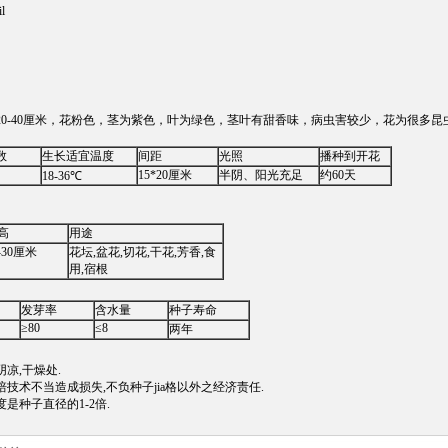
l
20-40厘米，花粉色，茎为紫色，叶为绿色，茎叶有甜香味，病虫害较少，花为很多
数
生长适宜温度
间距
光照
播种到开花
15*20厘米
半阴、阳光充足
约60天
18-36℃
高
用途
-30厘米
花坛,盆花,切花,干花,芳香,食
用,宿根
发芽率
含水量
种子寿命
≥80
≤8
两年
凉,干燥处.
技术不当造成损失,不负种子jia格以外之经济责任.
是种子直径的1-2倍.