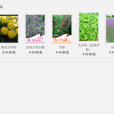
品
九层塔（甜香罗
菊花万寿菊
加拿大美女樱
丹参
马
勒）
￥10.00/克
￥10.00/克
￥10.00/克
￥10
￥10.00/克