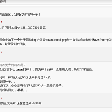
咨询
有旅游区，我想代理花卉种子！
：
的 可以加微信 138 1080 7201 联系
参加了一个种子活动http://h5.10cbrand.com/b.php?s=41e4dacfeae8a0d4&twxf
555jb，希望看到后回复
：
葫芦更大的葫芦吗？
直选我们花儿朵朵的种子，因为种子品种一直准确无误，所以非常信任。
到有一种"巨人葫芦"据说果实可达1.2米。
是假种子。。
我们花儿朵朵是否有"巨人葫芦"这个品种的种子。
到后能回复，谢谢。。
：
们的巨大葫芦 现在能达到50-90高