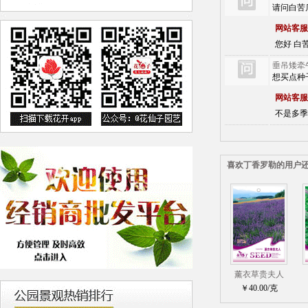
请问白苦
网站客服
您好 白苦
垂吊矮牵
想买点种
网站客服
不是多季
喜欢丁香罗勒的用户
薰衣草贵夫人
￥40.00/克