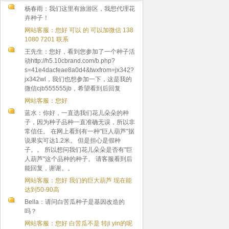
杨春雨：我们这里有旅游区，我想代理花
卉种子！
网站客服：您好 可以 的 可以加微信 138
1080 7201 联系
王先生：您好，看到您参加了一个种子活
动http://h5.10cbrand.com/b.php?
s=41e4dacfeae8a0d4&twxfrom=jx342?
jx342wl，我们也想参加一下，这是我的
微信cjb555555jb，希望看到后回复
网站客服：您好
蓝水：你好，一直选我们花儿朵朵的种
子，因为种子品种一直准确无误，所以非
常信任。 在网上看到有一种"巨人葫芦"据
说果实可达1.2米。 但是担心是假种
子。。 所以想问我们花儿朵朵是否有"巨
人葫芦"这个品种的种子。 请客服看到后
能回复，谢谢。。
网站客服：您好 我们的巨大葫芦 现在能
达到50-90高
Bella：请问白苦瓜种子是基因改造的
吗？
网站客服：您好 白苦瓜不是 转ji yin的呢