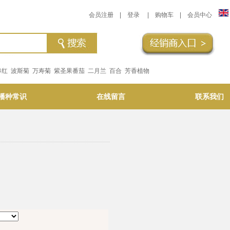
会员注册
|
登录
|
购物车
|
会员中心
串红
波斯菊
万寿菊
紫圣果番茄
二月兰
百合
芳香植物
播种常识
在线留言
联系我们