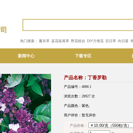
热门搜索：
薰衣草
蓝花鼠尾草
野花组合
DIY方便花
百日草
向日葵
新闻中心
下载专区
产品名称：丁香罗勒
产品编号：4006.1
浏览次数：28927 次
产品颜色：紫色,
用户评价：暂无评价
产品价格：