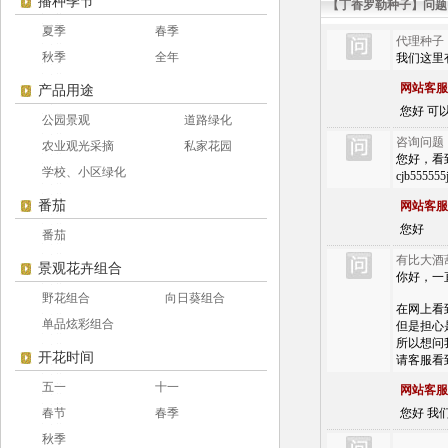
播种季节
【丁香罗勒种子】问题
夏季
春季
代理种子
秋季
全年
我们这里
网站客服
产品用途
您好 可以 
公园景观
道路绿化
咨询问题
农业观光采摘
私家花园
您好，看到您
学校、小区绿化
cjb555
番茄
网站客服
您好
番茄
有比大酒
景观花卉组合
你好，一
野花组合
向日葵组合
在网上看
单品炫彩组合
但是担心
所以想问
开花时间
请客服看
五一
十一
网站客服
春节
春季
您好 我
秋季