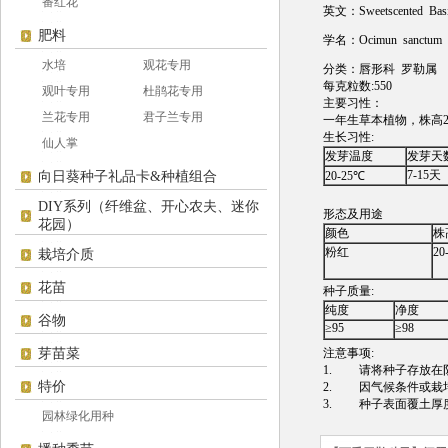
番红花
英文：Sweetscented Basi
肥料
学名：Ocimun sanctum
水培
观花专用
分类：唇形科 罗勒属
每克粒数:550
观叶专用
杜鹃花专用
主要习性：
兰花专用
君子兰专用
一年生草本植物，株高
生长习性:
仙人掌
发芽温度
发芽天
7-15天
向日葵种子礼品卡&种植组合
20-25℃
DIY系列（纤维盆、开心农夫、迷你
形态及用途
花园）
颜色
株
粉红
20
栽培介质
花苗
种子质量:
纯度
净度
谷物
≥95
≥98
芽苗菜
注意事项:
1. 请将种子存放在阴
特价
2. 因气候条件或栽培
3. 种子表面覆土厚度
园林绿化用种